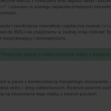
ecznie walczy z infekcjami oraz łagodzi katar i kasze
iem
” i stawiany w szeregu najskuteczniejszych natura
dporność.
wości zawdzięcza niewielkiej cząsteczce zwanej
karw
wet do 80%) nie znajdziemy w żadnej innej roślinie! To
t rozgrzewający i antyseptyczny.
Przeczytaj więcej o właściwościach olejku z oregano
dzie w parze z koniecznością rozsądnego stosowania 
enia skóry i dróg oddechowych. Rodzice powinni za
ię na stosowanie tego olejku u swoich pociech.