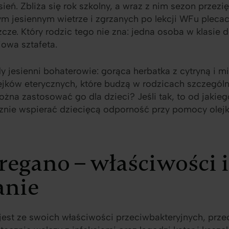
ień. Zbliża się rok szkolny, a wraz z nim sezon przezię
m jesiennym wietrze i zgrzanych po lekcji WFu plecac
e. Który rodzic tego nie zna: jedna osoba w klasie d
iowa sztafeta.
y jesienni bohaterowie: gorąca herbatka z cytryną i m
jków eterycznych, które budzą w rodzicach szczególni
ożna zastosować go dla dzieci? Jeśli tak, to od jakie
cznie wspierać dziecięcą odporność przy pomocy olejk
oregano – właściwości i
anie
jest ze swoich właściwości przeciwbakteryjnych, prze