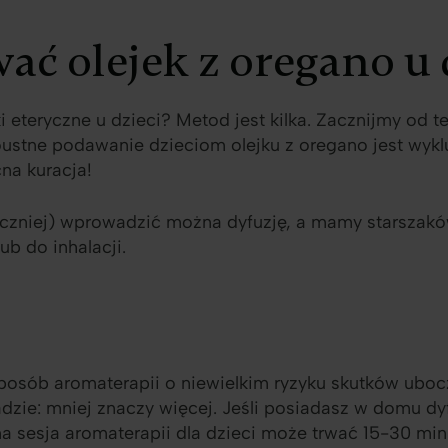
wać olejek z oregano u 
i eteryczne u dzieci? Metod jest kilka. Zacznijmy od t
oustne podawanie dzieciom olejku z oregano jest wykl
na kuracja!
ieczniej) wprowadzić można dyfuzję, a mamy starsza
ub do inhalacji.
posób aromaterapii o niewielkim ryzyku skutków ubocz
dzie: mniej znaczy więcej. Jeśli posiadasz w domu dy
na sesja aromaterapii dla dzieci może trwać 15-30 min