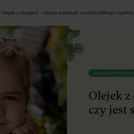
Olejek z oregano
Nasze badania
E-book
Quiz
Blog
O nas
Wsp
?
OREGANO PRAKTYCZ
Olejek z
czy jest 