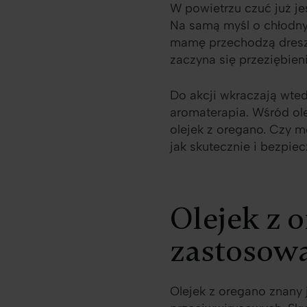
W powietrzu czuć już jes
Na samą myśl o chłodny
mamę przechodzą dreszcz
zaczyna się przeziębien
Do akcji wkraczają wted
aromaterapia. Wśród ole
olejek z oregano. Czy m
jak skutecznie i bezpie
Olejek z 
zastosow
Olejek z oregano znany 