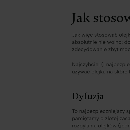
Jak stoso
Jak więc stosować olejk
absolutnie nie wolno: d
zdecydowanie zbyt moc
Najszybciej (i najbezp
używać olejku na skórę l
Dyfuzja
To najbezpieczniejszy s
pamiętamy o złotej zasa
rozpylaniu olejków (jed