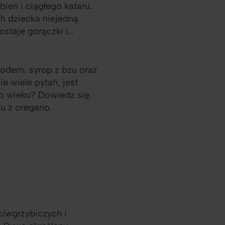
bień i ciągłego kataru.
h dziecka niejedną
ostaje gorączki i…
iodem, syrop z bzu oraz
e wiele pytań, jest
go wieku? Dowiedz się,
u z oregano.
ciwgrzybiczych i