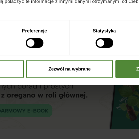
ą połączyć te informacje z innymi danymi otrzymanymi od Cie
cjalistów. W ten sposób zapewnimy sobie i dziecku 
 wszystkim bezpieczeństwo.
Preferencje
Statystyka
Zezwól na wybrane
Z