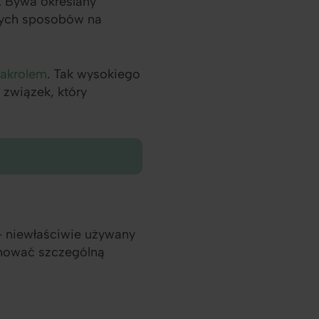
l. Bywa określany
lnych sposobów na
akrolem
. Tak wysokiego
 związek, który
– niewłaściwie używany
chować szczególną