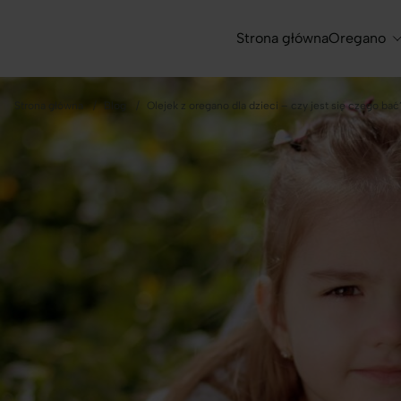
Strona główna
Oregano
Strona główna
Blog
Olejek z oregano dla dzieci – czy jest się czego bać