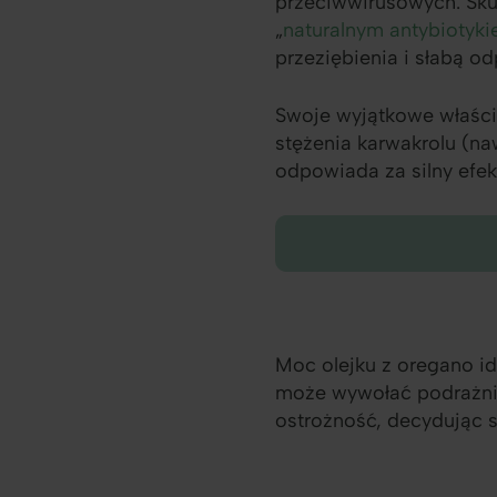
przeciwwirusowych. Skut
„
naturalnym antybiotyk
przeziębienia i słabą o
Swoje wyjątkowe właści
stężenia karwakrolu (na
odpowiada za silny efek
Moc olejku z oregano i
może wywołać podrażni
ostrożność, decydując s