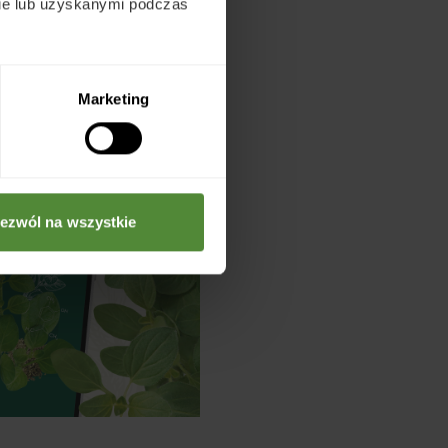
bie lub uzyskanymi podczas
nie tylko przyjemność
Marketing
ezwól na wszystkie