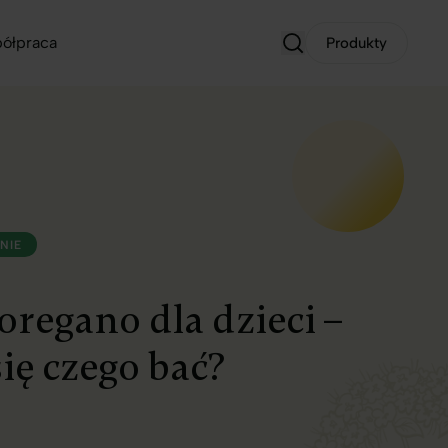
ółpraca
Produkty
NIE
 oregano dla dzieci –
się czego bać?